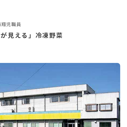
）
南翔児職員
顔が見える」冷凍野菜