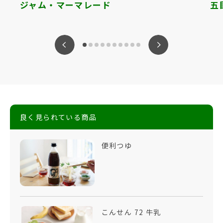
ジャム・マーマレード
五
ious
Nex
良く見られている商品
便利つゆ
こんせん 72 牛乳