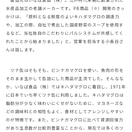
水産品加工の老舗メーカーです。PB商品（※）開発のきっ
かけは、「原料となる鮮度のよいキハダマグロの調達力
や、加工の際、自社で煮出した国産野菜のスープを使用す
るなど、当社独自のこだわりにパルシステムが共感してく
れたことから始まりました」と、営業を担当する小長谷さ
んは話します。
ツナ缶はそもそも、ビンナガマグロを使い、魚肉の形を
そのまま生かして缶詰にした商品が主流でした。そんなな
か、いなば食品（株）ではキハダマグロに着目し、1971年
に日本でいち早くツナ缶に利用しました。キハダマグロは
脂肪分が少なく味わいにくせがないために、マヨネーズな
どの調味料との相性もよく、食材としてアレンジしやすい
のが特徴です。また、ビンナガマグロに比べて資源回復力
があり生息数が比較的豊富なことから、現在では多くのツ