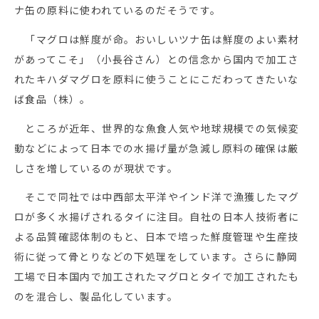
ナ缶の原料に使われているのだそうです。
「マグロは鮮度が命。おいしいツナ缶は鮮度のよい素材
があってこそ」（小長谷さん）との信念から国内で加工さ
れたキハダマグロを原料に使うことにこだわってきたいな
ば食品（株）。
ところが近年、世界的な魚食人気や地球規模での気候変
動などによって日本での水揚げ量が急減し原料の確保は厳
しさを増しているのが現状です。
そこで同社では中西部太平洋やインド洋で漁獲したマグ
ロが多く水揚げされるタイに注目。自社の日本人技術者に
よる品質確認体制のもと、日本で培った鮮度管理や生産技
術に従って骨とりなどの下処理をしています。さらに静岡
工場で日本国内で加工されたマグロとタイで加工されたも
のを混合し、製品化しています。