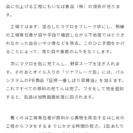
品に仕上げる工程にもいなば食品（株）の技術が光りま
す。
工場ではまず、混合したマグロをフレーク状にし、熟練
の工場専任者が目や手指で確認しながら下処理ではとりき
れなかった血合いや小骨などを除去。このひと手間をかけ
ることによって、見た目や食感のムラをなくします。
次にマグロを缶に充てんし、野菜スープを注ぎ入れま
す。そのあとオイル入りの「ツナフレーク缶」には、パル
システムのPB商品『圧搾一番しぼり菜種油』を加えます。
これですべての原料の充てんは完了。フタをして完全密封
すると、缶詰は加熱殺菌処理に回されます。
驚くのは工場専任者が原料から異物を除去するはじめの
工程からフタをするま でにかかる時間の短さ。1缶あたり