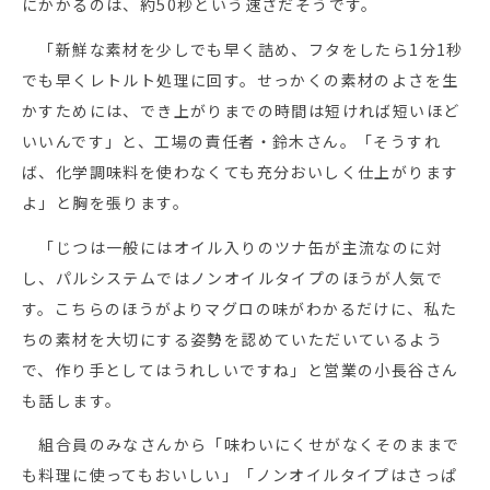
にかかるのは、約50秒という速さだそうです。
「新鮮な素材を少しでも早く詰め、フタをしたら1分1秒
でも早くレトルト処理に回す。せっかくの素材のよさを生
かすためには、でき上がりまでの時間は短ければ短いほど
いいんです」と、工場の責任者・鈴木さん。「そうすれ
ば、化学調味料を使わなくても充分おいしく仕上がります
よ」と胸を張ります。
「じつは一般にはオイル入りのツナ缶が主流なのに対
し、パルシステムではノンオイルタイプのほうが人気で
す。こちらのほうがよりマグロの味がわかるだけに、私た
ちの素材を大切にする姿勢を認めていただいているよう
で、作り手としてはうれしいですね」と営業の小長谷さん
も話します。
組合員のみなさんから「味わいにくせがなくそのままで
も料理に使ってもおいしい」「ノンオイルタイプはさっぱ