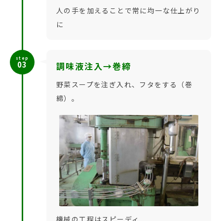
人の手を加えることで常に均一な仕上がり
に
step
03
調味液注入→巻締
野菜スープを注ぎ入れ、フタをする（巻
締）。
機械の工程はスピーディ