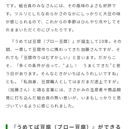
です。組合員のみなさんには、その風味のよさも好評で
す。ツルリとしたなめらかさのなかにしっかりと大豆の味
が感じられるので、これからの季節はひんやり冷やしてそ
のままいただくのにぴったりです。
『うめてば豆腐（ブロー豆腐）』が誕生して10年。その
間、一貫して豆腐作りに携わってきた加藤さんですが、そ
れでも「豆腐作りはむずかしい」と言います。だからこ
そ、「多くの条件が合って、“よし！ うまくできた”と思
う日があります。そんなときがいちばんうれしいですね」
とも。「私自身、豆腐職人としてはまだまだ途上ですが」
（加藤さん）と語る言葉には、ささかみの生産者や商品開
発に打ち込んだ組合員の熱い思いが、いまもしっかりと息
づいているように感じられました。
『うめてば豆腐（ブロー豆腐）』ができる