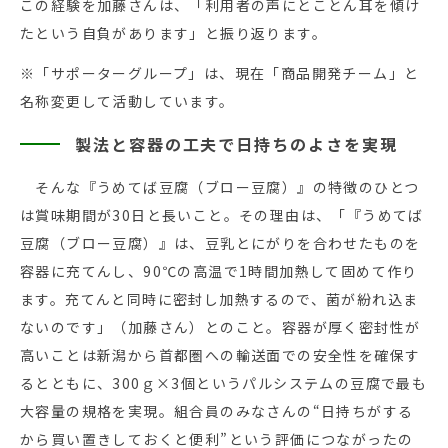
この経験を加藤さんは、「利用者の声にとことん耳を傾け
たという自負があります」と振り返ります。
※「サポーターグループ」は、現在「商品開発チーム」と
名称変更して活動しています。
製法と容器の工夫で日持ちのよさを実現
そんな『うめてば豆腐（ブロー豆腐）』の特徴のひとつ
は賞味期間が30日と長いこと。その理由は、「『うめてば
豆腐（ブロー豆腐）』は、豆乳とにがりを合わせたものを
容器に充てんし、90℃の高温で1時間加熱して固めて作り
ます。充てんと同時に密封し加熱するので、菌が紛れ込ま
ないのです」（加藤さん）とのこと。容器が厚く密封性が
高いことは新潟から首都圏への輸送面での安全性を確保す
るとともに、300ｇ×3個というパルシステムの豆腐で最も
大容量の規格を実現。組合員のみなさんの“日持ちがする
から買い置きしておくと便利”という評価につながったの