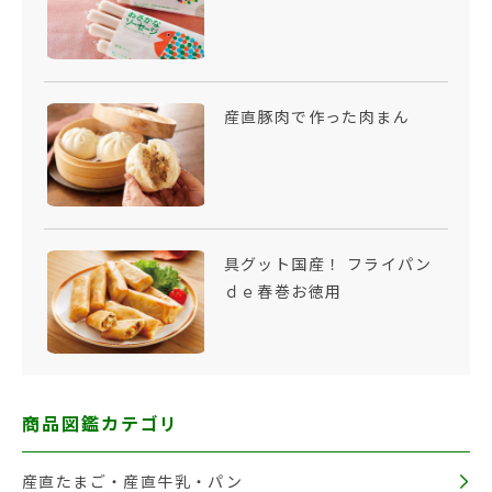
産直豚肉で作った肉まん
具グット国産！ フライパン
ｄｅ春巻お徳用
商品図鑑カテゴリ
産直たまご・産直牛乳・パン