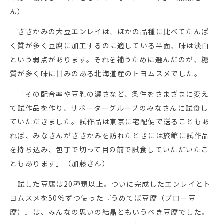
ん）
ささかみの大豆エンレイは、ほかの品種に比べてたんぱ
く質が多く豆腐に加工するのに適している半面、味は淡白
という弱点があります。それを補うために選んだのが、糖
質が多く味に甘みのある北海道産のトヨムスメでした。
「その配合率や豆乳の濃さなど、条件をさまざまに変え
て試作品を作り、サポーターグループのみなさんに試食し
ていただきました。試作品は東京に宅配便で送ることもあ
れば、みなさんがささかみを訪れたときには旅館に試作品
を持ち込み、包丁で切って目の前で試食していただいたこ
ともあります」（加藤さん）
試した豆腐は20種類以上。ついに完成したエンレイとト
ヨムスメを50％ずつ使った『うめてば豆腐（ブロー豆
腐）』は、みんなの思いの結晶ともいうべき豆腐でした。