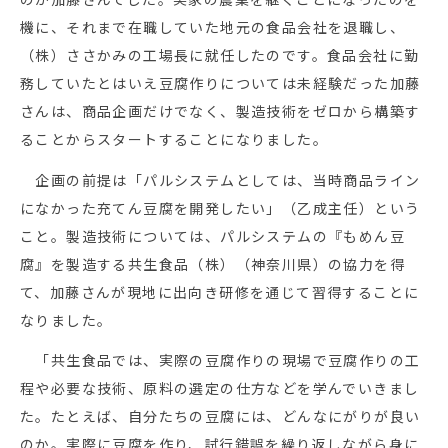
機に、それまで在職していた地元の食品会社を退職し、
（株）ささかみの工場長に就任したのです。食品会社に勤
務していたとはいえ豆腐作りについては未経験だった加藤
さんは、商品企画だけでなく、製造技術をゼロから構築す
ることからスタートすることになりました。
企画の前提は「パルシステムとしては、当時商品ライン
になかった充てん豆腐を開発したい」（乙成主任）という
こと。製造技術については、パルシステムの『もめん豆
腐』を製造する共生食品（株）（神奈川県）の協力を得
て、加藤さんが現地に出向き研修を通じて習得することに
なりました。
「共生食品では、実際の豆腐作りの現場で豆腐作りの工
程や必要な技術、原料の選定の仕方などを学んでいきまし
た。たとえば、自分たちの豆腐には、どんなにがりが良い
のか。実際に豆腐を作り、試行錯誤を繰り返しながら身に