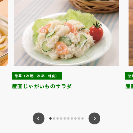
惣菜（冷蔵、冷凍、軽食）
惣
産直じゃがいものサラダ
産
ious
Nex