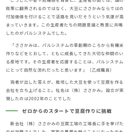
こうした不安や危機感を背景に、生産者の間では、国の
政策に翻弄されるのではなく、大豆にささかみならではの
付加価値を付けることで活路を見いだそうという気運が高
まっていきます。この生産者たちの問題意識と熱意に共鳴
したのがパルシステムでした。
「ささかみは、パルシステムの草創期のころから有機米
作りなどをとおして、ともに成長してきた大切な仲間のい
る産地です。その生産者を応援することは、パルシステム
にとって自然な流れだったと思います」（乙成職員）
両者が出した答えが、栽培した大豆を使って豆腐を作る
会社を立ち上げること。社名は（株）ささかみ。設立が実
現したのは2002年のことでした
ゼロからのスタートで豆腐作りに挑戦
新会社（株）ささかみの豆腐工場の工場長に手を挙げた
のが加藤さんでした。実家の農業を継ぐことになったのを