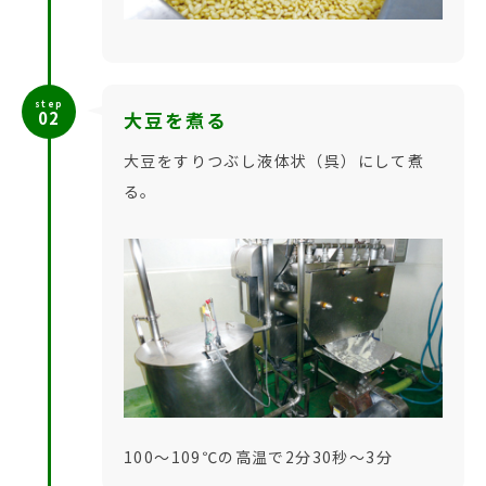
step
02
大豆を煮る
大豆をすりつぶし液体状（呉）にして煮
る。
100〜109℃の高温で2分30秒〜3分