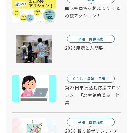
回収率目標を超えてく まと
め袋アクション！
平和 国際活動
2026原爆と人間展
くらし・福祉 子育て
第27回市民活動応援プログ
ラム 「選考補助委員」募
集
平和 国際活動
2026 折り鶴ボランティア