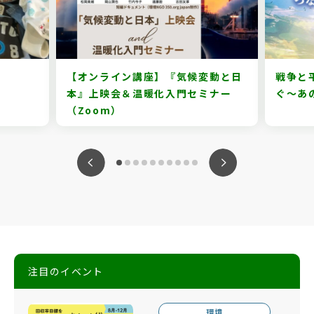
【オンライン講座】『気候変動と日
戦争と
本』上映会＆温暖化入門セミナー
ぐ～あの
（Zoom）
ious
Nex
注目のイベント
環境