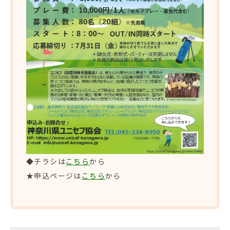
◆チラシは
こちら
から
★申込ページは
こちら
から