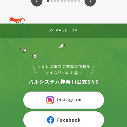
ious
Nex
PAGE TOP
パルシステム神奈川公式SNS