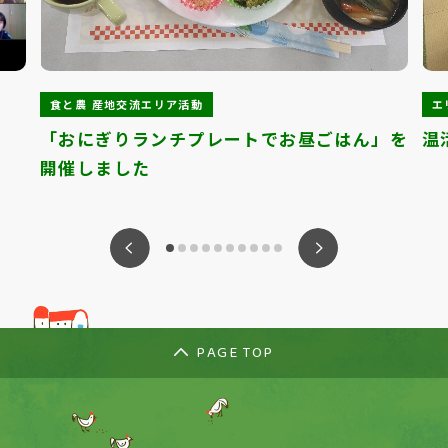
食と農 産地交流エリア活動
エ
「おにぎりランチプレートでお昼ごはん」を
温
開催しました
ious
Nex
PAGE TOP