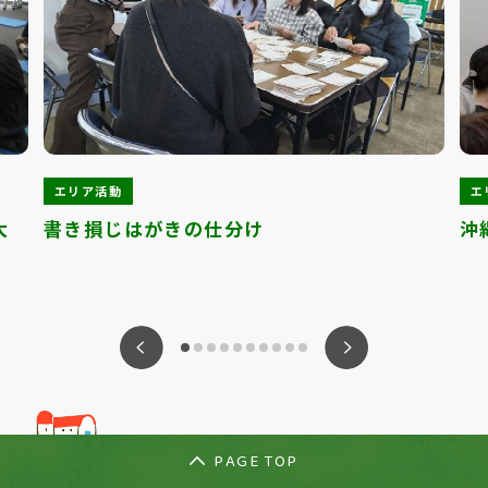
エリア活動
エ
大
書き損じはがきの仕分け
沖
ious
Nex
PAGE TOP