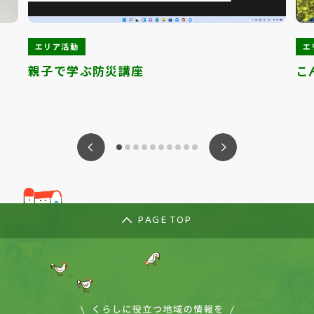
エリア活動
エ
親子で学ぶ防災講座
こ
ious
Nex
PAGE TOP