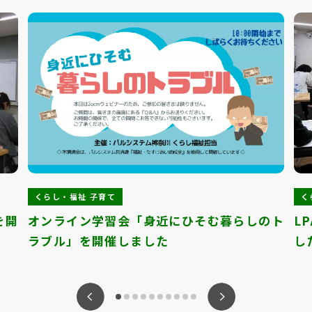
くらし・福祉 子育て
く
を開
オンライン学習会「身近にひそむ暮らしのト
L
ラブル」を開催しました
し
ious
Nex