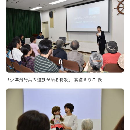
「少年飛行兵の遺族が語る特攻」 髙徳えりこ 氏