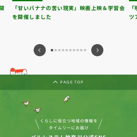
開
「甘いバナナの苦い現実」映画上映＆学習会
「
を開催しました
ツ
ious
Nex
PAGE TOP