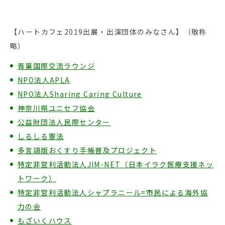
【ハートカフェ2019出展・出演団体のみなさん】（敬称
略）
青葉国際交流ラウンジ
NPO法人APLA
NPO法人Sharing Caring Culture
神奈川県ユニセフ協会
公益財団法人民際センター
しるしる憲法
多言語版おくすり手帳普及プロジェクト
特定非営利活動法人JIM-NET（日本イラク医療支援ネッ
トワーク）
特定非営利活動法人シャプラニール=市民による海外協
力の会
もざいくハウス