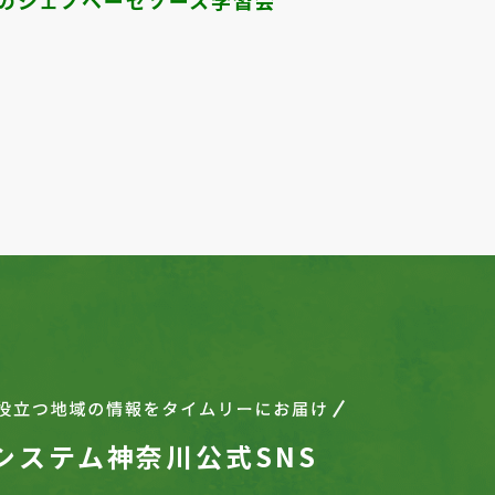
Next
1
2
3
4
5
6
7
8
9
10
システム神奈川公式SNS