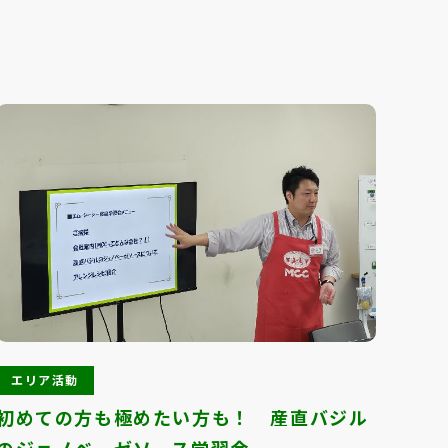
エリア活動
エ
初めての方も極めたい方も！ 産直バジル
カカ
のジェノベーゼソース学習会