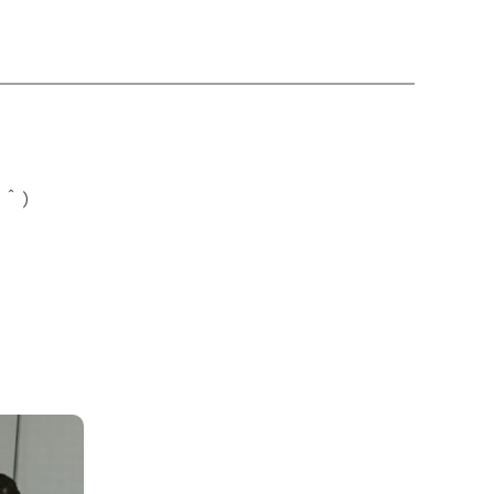
＾＾）
。