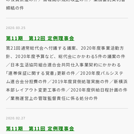
締結の件
2020.03.25
第11期 第12回 定例理事会
第21回通常総代会へ付議する議案、2020年度事業活動方
針、2020年度予算など、総代会にかかわる5件の議案の件
／日本生活協同組合連合会共同仕入事業契約にかかわる
｢連帯保証に関する覚書｣更新の件／2020年度パルシステ
ム連合会分担費の件／2019年度貸倒処理実施の件／新横浜
本部レイアウト変更工事の件／2020年度供給日程計画の件
／業務運営上の管理監督責任に係る処分の件
2020.02.27
第11期 第11回 定例理事会