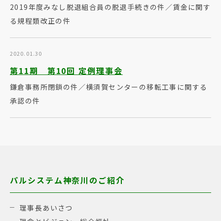
2019年度みなし脱退組合員の脱退手続きの件／賃金に関す
る規程類改正の件
2020.01.30
第11期 第10回 定例理事会
鎌倉事務所閉鎖の件／横須賀センターの移転工事に関する
承認の件
パルシステム神奈川のご紹介
理事長あいさつ