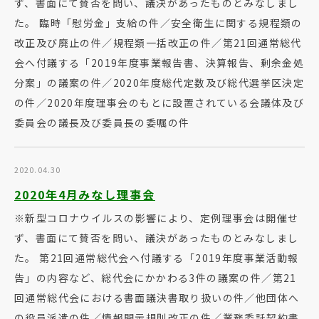
ず、書面にて賛否を問い、議決があったものとみなしまし
た。 臨時「慰労金」支給の件／安全衛生に関する規程類の
改正及び廃止の件／規程類一括改正の件／第21回通常総代
会へ付議する「2019年度事業報告書、決算報告、剰余金処
分案」の議案の件／2020年度総代定数及び総代選挙区決定
の件／2020年度理事会のもとに設置されている会議体及び
委員会の議長及び委員長の委嘱の件
2020.04.30
2020年4月みなし理事会
※新型コロナウイルスの影響により、定例理事会は開催せ
ず、書面にて賛否を問い、議決があったものとみなしまし
た。 第21回通常総代会へ付議する「2019年度事業活動報
告」の内容など、総代会にかかわる3件の議案の件／第21
回通常総代会における書面議決書取り扱いの件／他団体へ
の役員派遣の件／情報開示規則改正の件／業務委託契約書