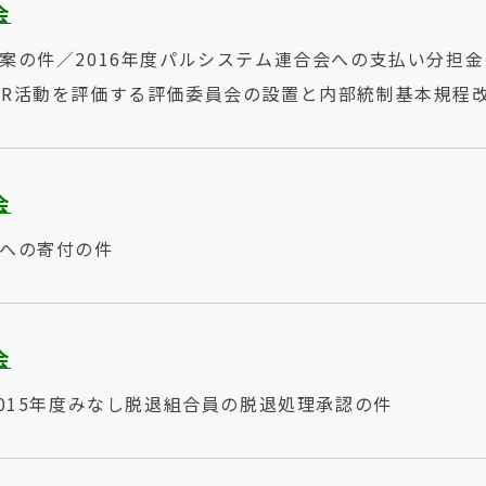
会
案の件／2016年度パルシステム連合会への支払い分担金の
SR活動を評価する評価委員会の設置と内部統制基本規程
会
川への寄付の件
会
2015年度みなし脱退組合員の脱退処理承認の件