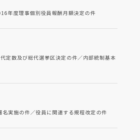
016年度理事個別役員報酬月額決定の件
の総代定数及び総代選挙区決定の件／内部統制基本
署名実施の件／役員に関連する規程改定の件