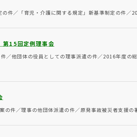
決定の件／「育児・介護に関する規定」新基準制定の件／2
 第15回定例理事会
の件／他団体の役員としての理事派遣の件／2016年度
会
議案の件／理事の他団体派遣の件／原発事故被災者支援の