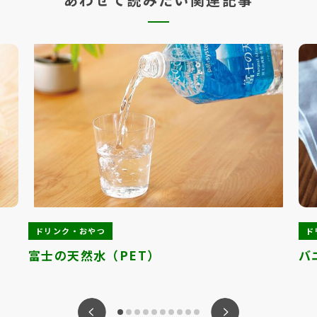
ドリンク・おやつ
ド
富士の天然水（PET）
バ
ious
Nex