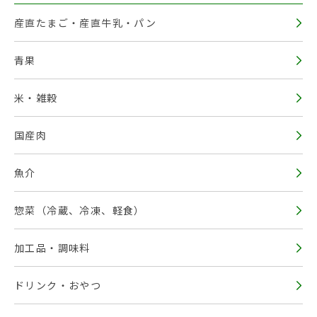
産直たまご・産直牛乳・パン
青果
米・雑穀
国産肉
魚介
惣菜（冷蔵、冷凍、軽食）
加工品・調味料
ドリンク・おやつ