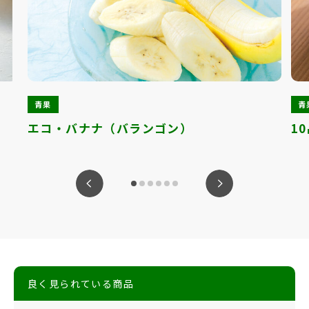
青果
青
エコ・バナナ（バランゴン）
1
ious
Nex
良く見られている商品