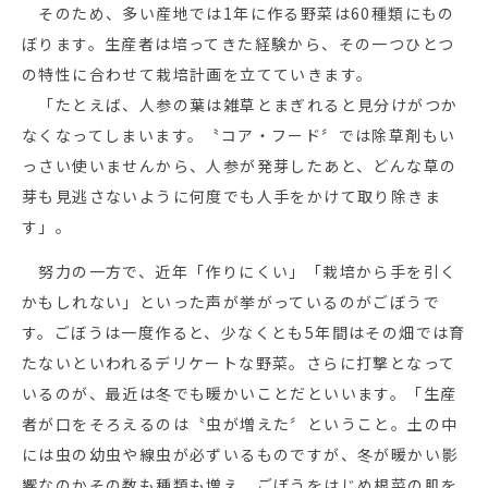
そのため、多い産地では1年に作る野菜は60種類にもの
ぼります。生産者は培ってきた経験から、その一つひとつ
の特性に合わせて栽培計画を立てていきます。
「たとえば、人参の葉は雑草とまぎれると見分けがつか
なくなってしまいます。〝コア・フード〞では除草剤もい
っさい使いませんから、人参が発芽したあと、どんな草の
芽も見逃さないように何度でも人手をかけて取り除きま
す」。
努力の一方で、近年「作りにくい」「栽培から手を引く
かもしれない」といった声が挙がっているのがごぼうで
す。ごぼうは一度作ると、少なくとも5年間はその畑では育
たないといわれるデリケートな野菜。さらに打撃となって
いるのが、最近は冬でも暖かいことだといいます。「生産
者が口をそろえるのは〝虫が増えた〞ということ。土の中
には虫の幼虫や線虫が必ずいるものですが、冬が暖かい影
響なのかその数も種類も増え、ごぼうをはじめ根菜の肌を