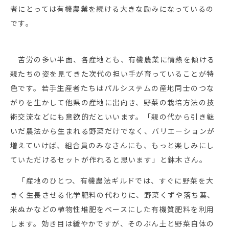
者にとっては有機農業を続ける大きな励みになっているの
です。
苦労の多い半面、各産地とも、有機農業に情熱を傾ける
親たちの姿を見てきた次代の担い手が育っていることが特
色です。若手生産者たちはパルシステムの産地同士のつな
がりを生かして他県の産地に出向き、野菜の栽培方法の技
術交流などにも意欲的だといいます。「親の代から引き継
いだ農法から生まれる野菜だけでなく、バリエーションが
増えていけば、組合員のみなさんにも、もっと楽しみにし
ていただけるセットが作れると思います」と鉢木さん。
「産地のひとつ、有機農法ギルドでは、すぐに野菜を大
きく生長させる化学肥料の代わりに、野菜くずや落ち葉、
米ぬかなどの植物性堆肥をベースにした有機質肥料を利用
します。効き目は緩やかですが、そのぶん土と野菜自体の