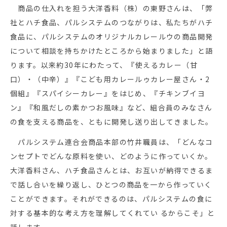
商品の仕入れを担う大洋香料（株）の東野さんは、「弊
社とハチ食品、パルシステムのつながりは、私たちがハチ
食品に、パルシステムのオリジナルカレールウの商品開発
について相談を持ちかけたところから始まりました」と語
ります。以来約30年にわたって、『使えるカレー（甘
口）・（中辛）』『こども用カレールゥカレー屋さん・2
個組』『スパイシーカレー』をはじめ、『チキンブイヨ
ン』『和風だしの素かつお風味』など、組合員のみなさん
の食を支える商品を、ともに開発し送り出してきました。
パルシステム連合会商品本部の竹井職員は、「どんなコ
ンセプトでどんな原料を使い、どのように作っていくか。
大洋香料さん、ハチ食品さんとは、お互いが納得できるま
で話し合いを繰り返し、ひとつの商品を一から作っていく
ことができます。それができるのは、パルシステムの食に
対する基本的な考え方を理解してくれてい るからこそ」と