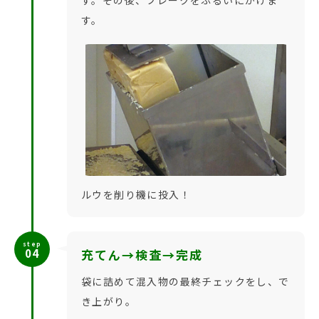
す。その後、フレークをふるいにかけま
す。
ルウを削り機に投入！
step
04
充てん→検査→完成
袋に詰めて混入物の最終チェックをし、で
き上がり。