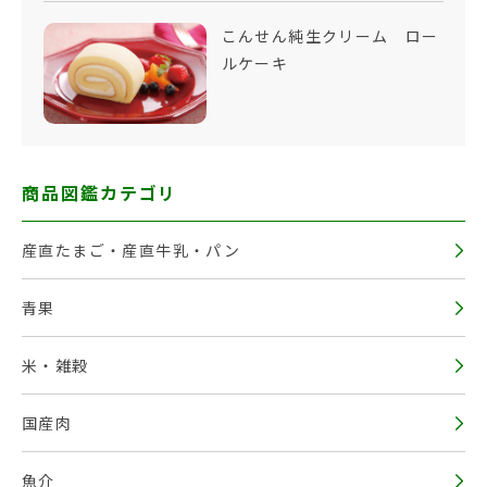
こんせん純生クリーム ロー
ルケーキ
商品図鑑カテゴリ
産直たまご・産直牛乳・パン
青果
米・雑穀
国産肉
魚介