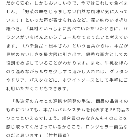
だから安心。しかもおいしいので、今ではこれしか食べま
せん」「野菜の味をじゃましない自然な風味が気に入って
います」といった声が寄せられるなど、深い味わいは折り
紙つき。「具材といっしょに食べていただいたときに、バ
ランスがいちばんよいシチュールウでありたいと考えてい
ます」（ハチ食品・松本さん）という言葉からは、本品が
具材のおいしさを最大限に引き出す、優秀な裏方としての
役割をめざしていることがわかります。また、牛乳をほん
のり温めながらルウを少しずつ溶かし入れれば、グラタン
やドリア、パスタなどに、ホワイトソースとして手軽にご
利用いただくこともできます。
「製造元の方々との連携や開発の手法、商品の品質その
ものについても、本品はパルシステムを代表するPB商品の
ひとつといえるでしょう。組合員のみなさんもそのことを
感じ取ってくださっているからこそ、ロングセラー商品な
のだと思います」（竹井職員）