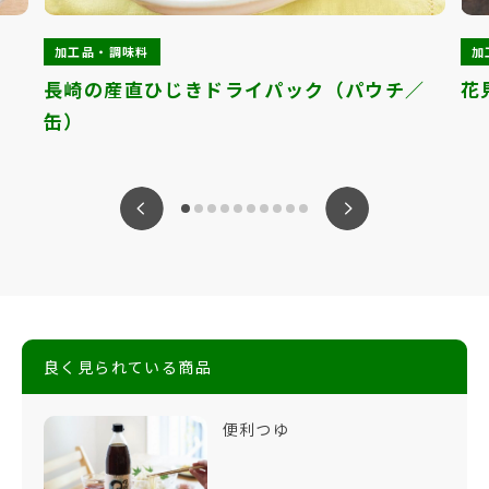
加工品・調味料
加
長崎の産直ひじきドライパック（パウチ／
花
缶）
ious
Nex
良く見られている商品
便利つゆ