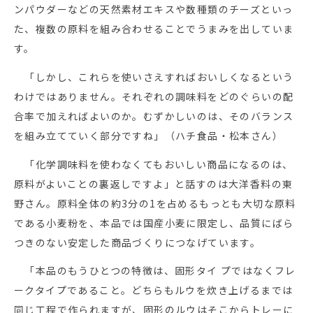
ンパウダーなどの天然素材エキスや数種類のチーズといっ
た、複数の原料を組み合わせることでうまみを出していま
す。
「しかし、これらを使いさえすればおいしくなるという
わけではありません。それぞれの調味料をどのぐらいの配
合率で加えればよいのか。むずかしいのは、そのバランス
を組み立てていく部分ですね」（ハチ食品・松本さん）
「化学調味料を使わなくてもおいしい商品になるのは、
原料がよいことの裏返しですよ」と話すのは大洋香料の東
野さん。原料全体の約3分の1を占めるもっとも大切な原料
である小麦粉を、本品では国産小麦に限定し、品質にばら
つきのない安定した商品づくりにつなげています。
「本品のもうひとつの特徴は、固形タイ プではなくフレ
ークタイプであること。どちらもルウを炊き上げるまでは
同じ工程で作られますが、固形のルウはそこからトレーに