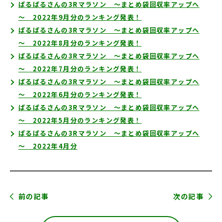
ぱるぱるさんの3Rマラソン ～まとめ袋回収率アップへ
～ 2022年9月分のランキング発表！
ぱるぱるさんの3Rマラソン ～まとめ袋回収率アップへ
～ 2022年8月分のランキング発表！
ぱるぱるさんの3Rマラソン ～まとめ袋回収率アップへ
～ 2022年7月分のランキング発表！
ぱるぱるさんの3Rマラソン ～まとめ袋回収率アップへ
～ 2022年6月分のランキング発表！
ぱるぱるさんの3Rマラソン ～まとめ袋回収率アップへ
～ 2022年5月分のランキング発表！
ぱるぱるさんの3Rマラソン ～まとめ袋回収率アップへ
～ 2022年4月分
前の記事
次の記事