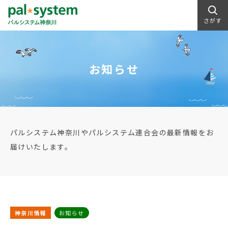
さがす
お知らせ
パルシステム神奈川やパルシステム連合会の最新情報をお
届けいたします。
神奈川情報
お知らせ