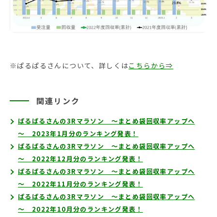
※ぱるぱるさんについて、詳しくは
こちらから⇒
関連リンク
ぱるぱるさんの3Rマラソン ～まとめ袋回収率アップへ
～ 2023年1月分のランキング発表！
ぱるぱるさんの3Rマラソン ～まとめ袋回収率アップへ
～ 2022年12月分のランキング発表！
ぱるぱるさんの3Rマラソン ～まとめ袋回収率アップへ
～ 2022年11月分のランキング発表！
ぱるぱるさんの3Rマラソン ～まとめ袋回収率アップへ
～ 2022年10月分のランキング発表！