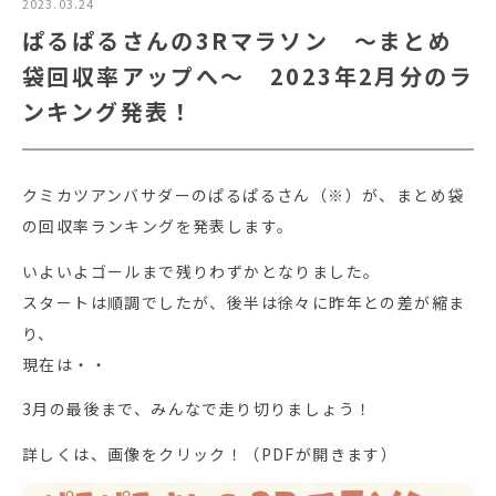
2023.03.24
ぱるぱるさんの3Rマラソン ～まとめ
袋回収率アップへ～ 2023年2月分のラ
ンキング発表！
クミカツアンバサダーのぱるぱるさん（※）が、まとめ袋
の回収率ランキングを発表します。
いよいよゴールまで残りわずかとなりました。
スタートは順調でしたが、後半は徐々に昨年との差が縮ま
り、
現在は・・
3月の最後まで、みんなで走り切りましょう！
詳しくは、画像をクリック！（PDFが開きます）