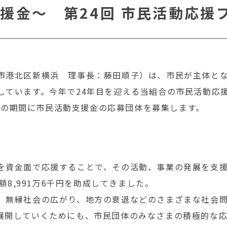
援金～ 第24回 市民活動応援
市港北区新横浜 理事長：藤田順子）は、市民が主体と
ています。今年で24年目を迎える当組合の市民活動応援
5日の期間に市民活動支援金の応募団体を募集します。
金
を資金面で応援することで、その活動、事業の発展を支
額8,991万6千円を助成してきました。
、無縁社会の広がり、地方の衰退などのさまざまな社会問
展開していくためにも、市民団体のみなさまの積極的な応