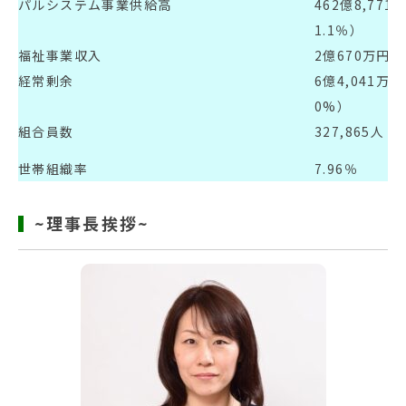
パルシステム事業供給高
462億8,77
1.1％）
福祉事業収入
2億670万円（
経常剰余
6億4,041万
0%）
組合員数
327,865人
世帯組織率
7.96％
~理事長挨拶~