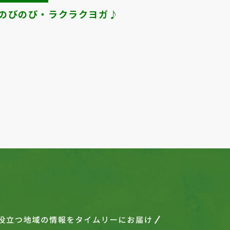
のびのび・ラクラクヨガ♪
防災
Next
1
2
3
4
5
6
7
8
9
10