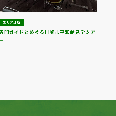
エリア活動
エ
専門ガイドとめぐる川崎市平和館見学ツア
おに
ー
Next
1
2
3
4
5
6
7
8
9
10