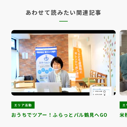
あわせて読みたい関連記事
エリア活動
エ
おうちでツアー！ふらっとパル鶴見へGO
米