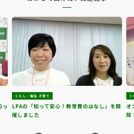
くらし・福祉 子育て
く
知っ
LPAの「知って安心！教育費のはなし」を開
オ
催しました
除