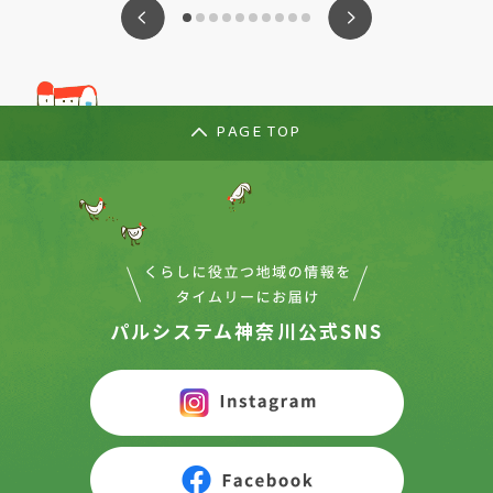
ious
Nex
PAGE TOP
パルシステム神奈川公式SNS