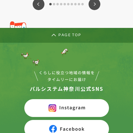
ious
Nex
PAGE TOP
パルシステム神奈川公式SNS