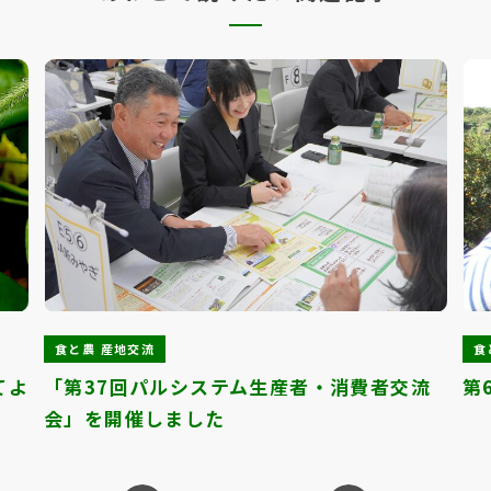
食と農 産地交流
食
てよ
「第37回パルシステム生産者・消費者交流
第
会」を開催しました