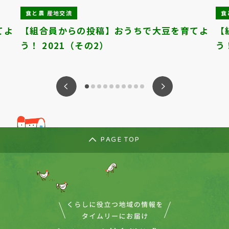
食と農 産地交流
食
てよ
【組合員からの投稿】おうちで大豆を育てよ
【
う！ 2021（その2）
う
ious
Nex
PAGE TOP