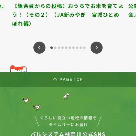
豆』
【組合員からの投稿】おうちでお米を育てよ
公
う！（その２）（JA新みやぎ 宮城ひとめ
会
ぼれ編）
ious
Nex
PAGE TOP
パルシステム神奈川公式SNS