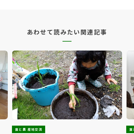
あわせて読みたい関連記事
食と農 産地交流
食