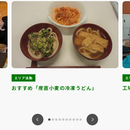
エリア活動
エ
おすすめ「産直小麦の冷凍うどん」
工
ious
Nex