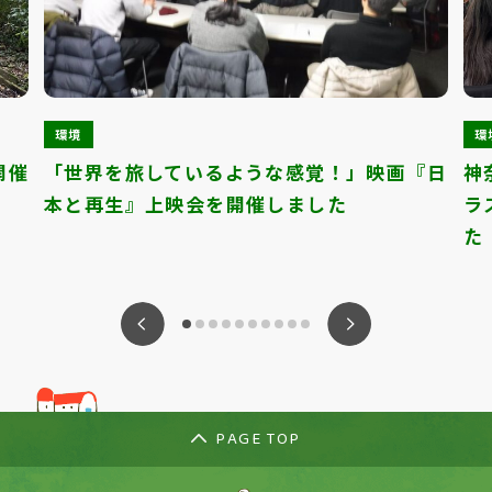
環境
環
開催
「世界を旅しているような感覚！」映画『日
神
本と再生』上映会を開催しました
ラ
た
ious
Nex
PAGE TOP