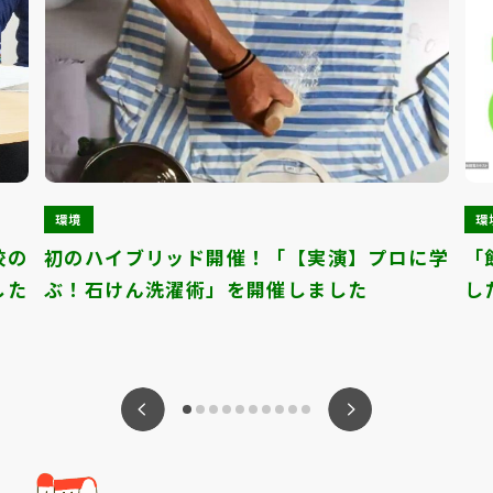
環境
環
校の
初のハイブリッド開催！「【実演】プロに学
「
した
ぶ！石けん洗濯術」を開催しました
し
ious
Nex