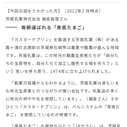
【今回お話をうかがった方】（2012年2 月時点）
茨城乳業株式会社 細金昌俊さん
毎朝運ばれる「産直たまご」
『カスタードプリン』を製造する茨城乳業（株）がある
霞ヶ浦の北西部の茨城県石岡市は農業や酪農が盛んな地域
です。茨城乳業は、この地元の酪農生産者たちが「自分た
ちの生産物を、自分たちで加工し販売する場を作ろう」と
いう 思いを持ち寄り、1974年に立ち上げられました。
「創業の経緯からもわかるように、茨城乳業は昔もいま
も地元生産者とのつながりが強い会社です。乳製品の多く
に地元の卵や牛乳を使用しています」。（細金さん）その
ひとつ『カスタードプリン』 は、パルシステムの「産直た
まご」 を使用しているのが特徴です。
「産直たまご」の産地のひとつ「JAやさと」 は、茨城乳