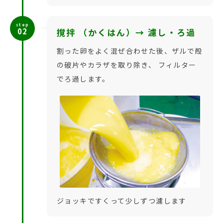
step
02
撹拌 （かくはん）→ 濾し・ろ過
割った卵をよく混ぜ合わせた後、ザルで殻
の破片やカラザを取り除き、 フィルター
でろ過します。
ジョッキですくって少しずつ濾します