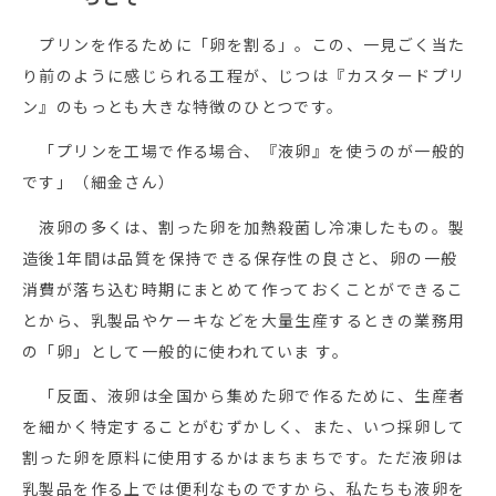
プリンを作るために「卵を割る」。この、一見ごく当た
り前のように感じられる工程が、じつは『カスタードプリ
ン』のもっとも大きな特徴のひとつです。
「プリンを工場で作る場合、『液卵』を使うのが一般的
です」（細金さん）
液卵の多くは、割った卵を加熱殺菌し冷凍したもの。製
造後1年間は品質を保持できる保存性の良さと、卵の一般
消費が落ち込む時期にまとめて作っておくことができるこ
とから、乳製品やケーキなどを大量生産するときの業務用
の「卵」として一般的に使われていま す。
「反面、液卵は全国から集めた卵で作るために、生産者
を細かく特定することがむずかしく、また、いつ採卵して
割った卵を原料に使用するかはまちまちです。ただ液卵は
乳製品を作る上では便利なものですから、私たちも液卵を