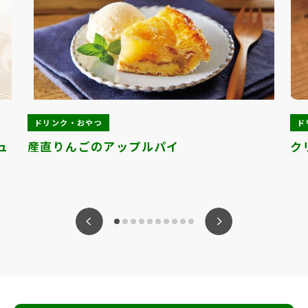
ドリンク・おやつ
ド
ュ
産直りんごのアップルパイ
ク
ious
Nex