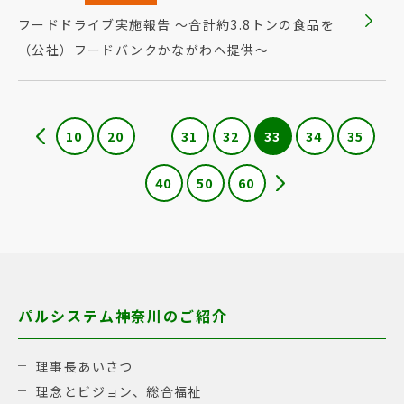
フードドライブ実施報告 ～合計約3.8トンの食品を
（公社）フードバンクかながわへ提供～
10
20
31
32
33
34
35
40
50
60
パルシステム神奈川のご紹介
理事長あいさつ
理念とビジョン、総合福祉