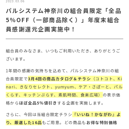
2023.03.06
パルシステム神奈川の組合員限定「全品
5％OFF（一部商品除く）」年度末組合
員感謝還元企画実施中！
組合員のみなさま、いつもご利用いただき、ありがとうご
ざいます。
1年間の感謝の気持ちを込めて、パルシステム神奈川の組
合員限定で
3月4回の商品カタログ＆チラシ
（コトコト、Ki
nari、きなりセレクト、yumyum、ケア・さぽーと、パル
くらす、キッチンぷらす、素肌時間、食楽広場）
の表示価
格から
ほぼ全品5％値引き
する企画を実施します。
さらに、今回は当組合限定チラシ
『いいね！かながわ』よ
り、厳選した16品
もご用意。どの商品も
お得な特別価格