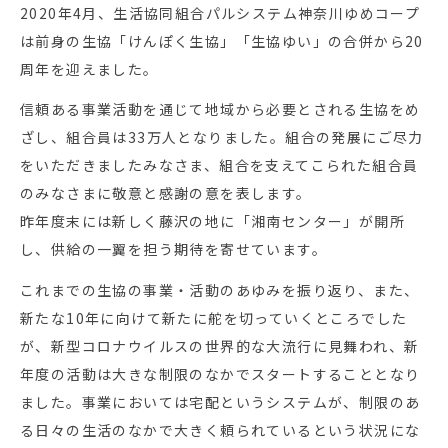
2020年4月、生活協同組合パルシステム神奈川ゆめコープ
は前身の生協「けんぽく生協」「生協ゆい」の合併から20
周年を迎えました。
信頼ある事業活動を通じて地域から必要とされる生協をめ
ざし、組合員は33万人となりました。組合の発展にご尽力
をいただきましたみなさま、組合を支えてこられた組合員
のみなさまに敬意と感謝の意を表します。
昨年度末には新しく藤沢の地に「湘南センター」が開所
し、供給の一翼を担う期待を寄せています。
これまでの生協の事業・活動のあゆみを振り返り、また、
新たな10年に向けて新たに舵を切っていくところでした
が、新型コロナウイルスの世界的な大流行に見舞われ、新
年度の活動は大きな制限のなかでスタートすることとなり
ました。事業においては宅配というシステムが、制限のあ
る日々の生活のなかで大きく頼られているという状況にな