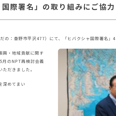
ャ国際署名」の取り組みにご協
はだの：秦野市平沢477）にて、「ヒバクシャ国際署名」4
振興・地域貢献に関す
5月のNPT再検討会義
いただきました。
を深めてまい