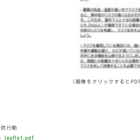
（画像をクリックするとPD
予防行動
_leaflet.pdf