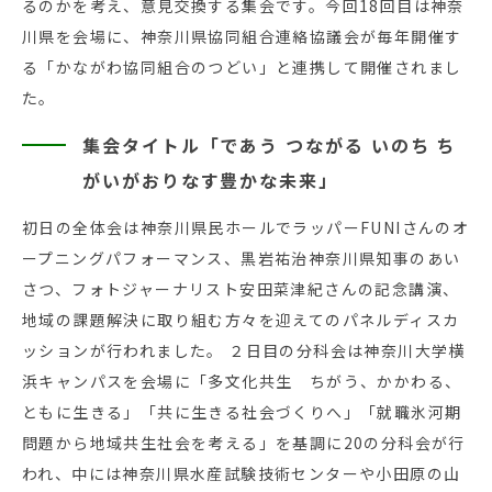
るのかを考え、意見交換する集会です。今回18回目は神奈
川県を会場に、神奈川県協同組合連絡協議会が毎年開催す
る「かながわ協同組合のつどい」と連携して開催されまし
た。
集会タイトル「であう つながる いのち ち
がいがおりなす豊かな未来」
初日の全体会は神奈川県民ホールでラッパーFUNIさんのオ
ープニングパフォーマンス、黒岩祐治神奈川県知事のあい
さつ、フォトジャーナリスト安田菜津紀さんの記念講演、
地域の課題解決に取り組む方々を迎えてのパネルディスカ
ッションが行われました。 ２日目の分科会は神奈川大学横
浜キャンパスを会場に「多文化共生 ちがう、かかわる、
ともに生きる」「共に生きる社会づくりへ」「就職氷河期
問題から地域共生社会を考える」を基調に20の分科会が行
われ、中には神奈川県水産試験技術センターや小田原の山