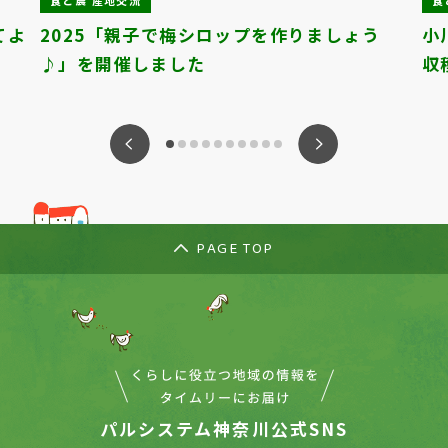
食と農 産地交流
食
てよ
2025「親子で梅シロップを作りましょう
小
♪」を開催しました
収
ious
Nex
PAGE TOP
パルシステム神奈川公式SNS