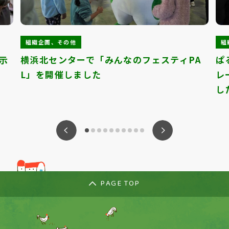
組織企画、その他
組
示
横浜北センターで「みんなのフェスティPA
ぱ
L」を開催しました
レ
し
ious
Nex
PAGE TOP