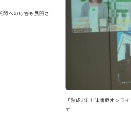
質問への応答も展開さ
「熟成2年！味噌蔵オンラ
て