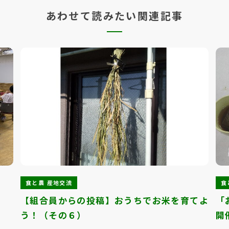
あわせて読みたい関連記事
食と農 産地交流
食
3
【組合員からの投稿】おうちでお米を育てよ
「
う！（その６）
開