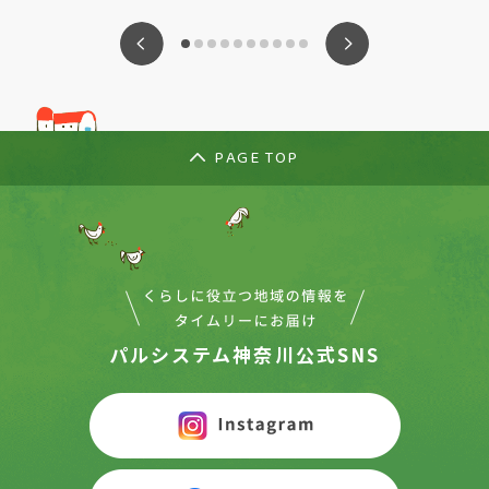
ious
Nex
PAGE TOP
パルシステム神奈川公式SNS