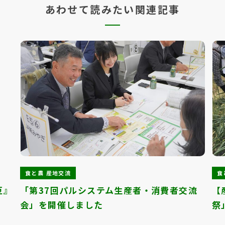
あわせて読みたい関連記事
食と農 産地交流
食
豆』
「第37回パルシステム生産者・消費者交流
【
会」を開催しました
祭