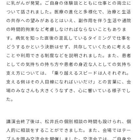
に乳がんが発覚。ご自身の体験談とともに仕事との両立に
ついて話されました。医療の進化と多様化で、治療と生活
の共存への望みがあるとはいえ、副作用を伴う生活や通院
の時間的拘束など考慮しなければならないこともありま
す。病気を知った直後の混乱しているタイミングで仕事を
どうするかという決断はせず、共存していくために考える
ことや利用できる制度などを説明されました。また、患者
としての気持ちの持ち方や患者の身近な人としての気持ち
支え方については、「乗り越えるスピードは人それぞれ。
支える側はその人目線になればいいだけ」との言葉に、会
場のみなさんも大きくうなずき、心に響いている様子でし
た。
講演会終了後は、松井氏の個別相談の時間も設けられ、個
人的に相談をすることができました。また、会場ではテー
ブルを囲み交流会を開催しました。交流会では、ご自身や