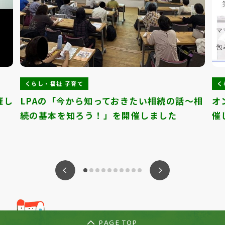
くらし・福祉 子育て
く
催し
LPAの「今から知っておきたい相続の話～相
オ
続の基本を知ろう！」を開催しました
催
ious
Nex
PAGE TOP