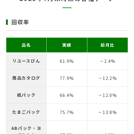
回収率
品名
実績
前月比
リユースびん
61.9%
－2.4%
商品カタログ
77.9%
－12.2%
紙パック
66.4%
－12.0%
たまごパック
75.7%
－13.8%
ABパック・ヨ