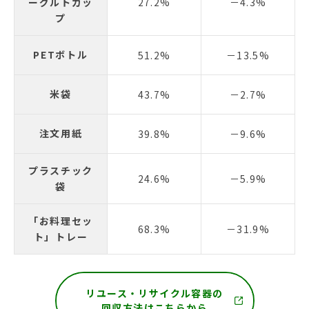
ーグルトカッ
27.2%
－4.3%
プ
PETボトル
51.2%
－13.5%
米袋
43.7%
－2.7%
注文用紙
39.8%
－9.6%
プラスチック
24.6%
－5.9%
袋
「お料理セッ
68.3%
－31.9%
ト」トレー
リユース・リサイクル容器の
回収方法はこちらから