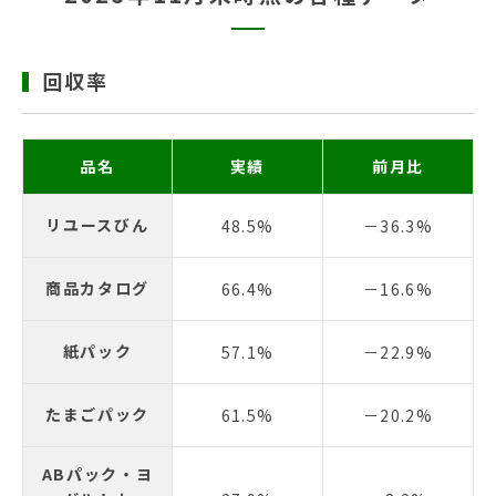
回収率
品名
実績
前月比
リユースびん
48.5%
－36.3%
商品カタログ
66.4%
－16.6%
紙パック
57.1%
－22.9%
たまごパック
61.5%
－20.2%
ABパック・ヨ