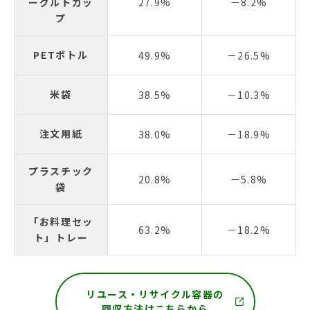
ーグルトカッ
27.9%
－8.2%
プ
PETボトル
49.9%
－26.5%
米袋
38.5%
－10.3%
注文用紙
38.0%
－18.9%
プラスチック
20.8%
－5.8%
袋
「お料理セッ
63.2%
－18.2%
ト」トレー
リユース・リサイクル容器の
回収方法はこちらから