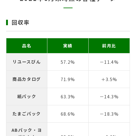
回収率
品名
実績
前月比
リユースびん
57.2%
－11.4%
商品カタログ
71.9%
＋3.5%
紙パック
63.3%
－14.3%
たまごパック
68.6%
－18.3%
ABパック・ヨ