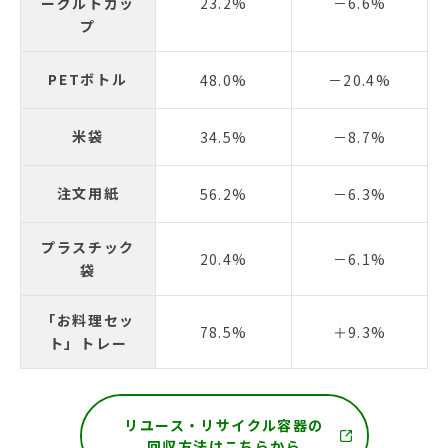
ーグルトカッ
23.2%
－6.6%
プ
PETボトル
48.0%
－20.4%
米袋
34.5%
－8.7%
注文用紙
56.2%
－6.3%
プラスチック
20.4%
－6.1%
袋
「お料理セッ
78.5%
＋9.3%
ト」トレー
リユース・リサイクル容器の
回収方法はこちらから