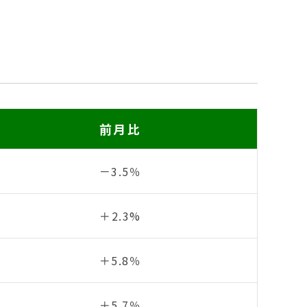
前月比
－3.5％
＋2.3%
＋5.8％
＋5.7％