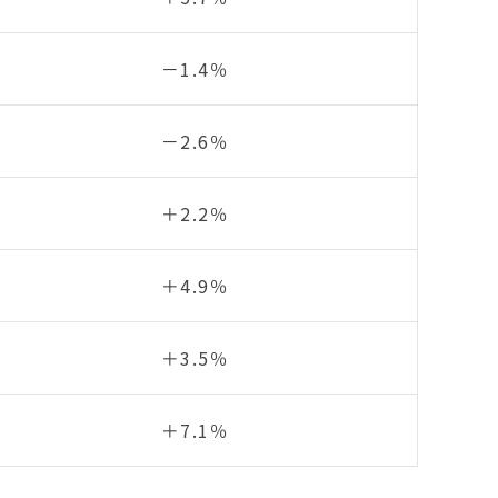
－1.4％
－2.6％
＋2.2％
＋4.9％
＋3.5％
＋7.1％