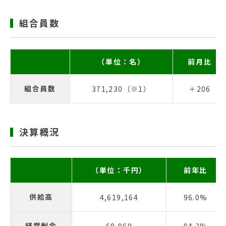
組合員数
（単位：名）
前月比
組合員数
371,230（※1）
＋206
決算概況
（単位：千円）
前年比
供給高
4,619,164
96.0%
経常剰余