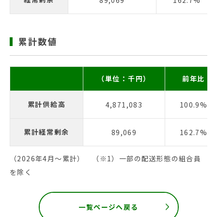
89,069
162.7%
累計数値
（単位：千円）
前年比
累計供給高
4,871,083
100.9%
累計経常剰余
89,069
162.7%
（2026年4月〜累計） （※1）一部の配送形態の組合員
を除く
一覧ページへ戻る