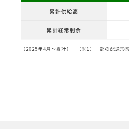
累計供給高
累計経常剰余
（2025年4月〜累計） （※1）一部の配送形