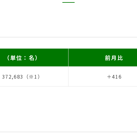
（単位：名）
前月比
372,683（※1）
＋416