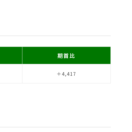
期首比
＋4,417